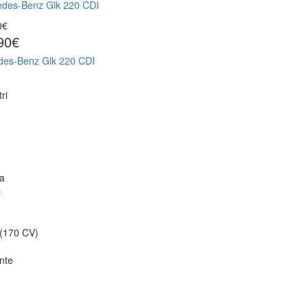
0€
90€
es-Benz Glk 220 CDI
ri
ta
c
(170 CV)
nte