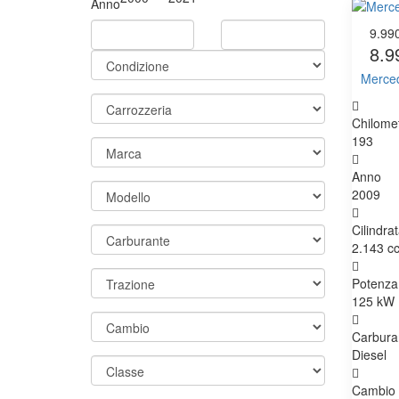
Anno
9.99
8.9
Merced
Chilomet
193
Anno
2009
Cilindra
2.143 c
Potenza
125 kW 
Carbura
Diesel
Cambio