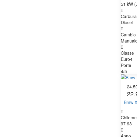
51 kW (
Carbura
Diesel
Cambio
Manual
Classe
Euro4
Porte
4/5
24.5
22.
Bmw X
Chilomet
97 931
Anno