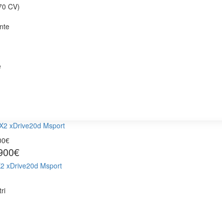
70 CV)
nte
e
00€
900€
2 xDrive20d Msport
ri