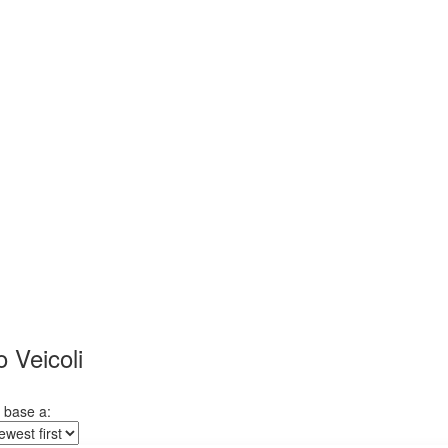
 Veicoli
n base a: