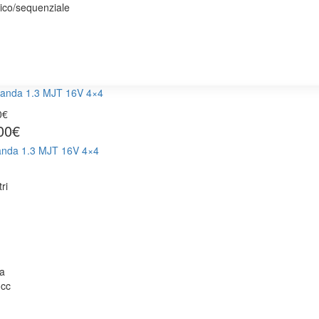
ico/sequenziale
0€
00€
anda 1.3 MJT 16V 4×4
ri
ta
 cc