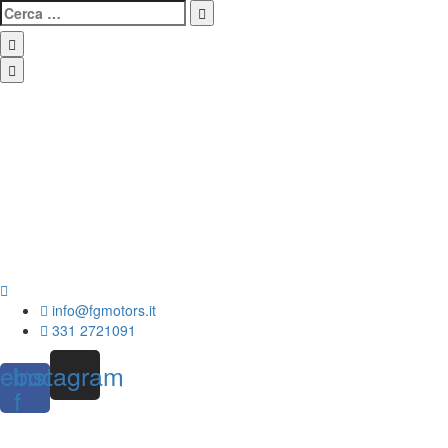
info@fgmotors.it
331 2721091
ebook-
Instagram
f