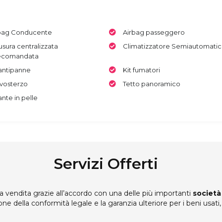
bag Conducente
Airbag passeggero
usura centralizzata
Climatizzatore Semiautomati
ecomandata
 antipanne
Kit fumatori
vosterzo
Tetto panoramico
ante in pelle
Servizi Offerti
 vendita grazie all’accordo con una delle più importanti
società
one della conformità legale e la garanzia ulteriore per i beni usat