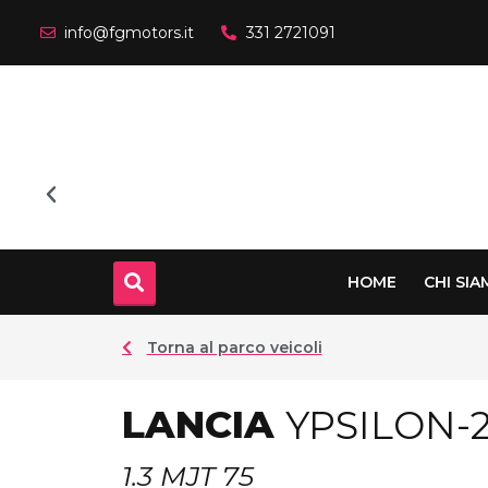
info@fgmotors.it
331 2721091
HOME
CHI SI
Torna al parco veicoli
LANCIA
YPSILON-2
1.3 MJT 75