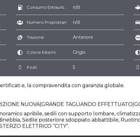
n/d
Consumo Extraurbano
n/d
Numero Proprietari
Anteriore
Trazione
Grigio
Colore Esterni
5
Posti
ertificati e, la compravendita con garanzia globale.
FRIZIONE NUOVA|GRANDE TAGLIANDO EFFETTUATO|G
anoramico apribile, sedili con supporto lombare, climatizza
bia, Sedile posteriore sdoppiato abbattibile, Ruotino di 
STERZO ELETTRICO “CITY”.