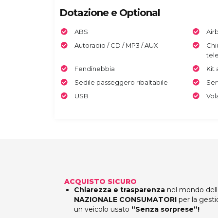
Dotazione e Optional
ABS
Air
Autoradio / CD / MP3 / AUX
Chi
tel
Fendinebbia
Kit
Sedile passeggero ribaltabile
Ser
USB
Vol
ACQUISTO SICURO
Chiarezza e trasparenza
nel mondo della
NAZIONALE CONSUMATORI
per la gesti
un veicolo usato
“Senza sorprese”!