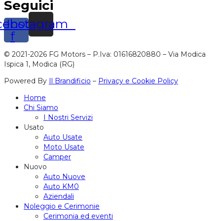
Seguici
cebook-
Instagram
f
© 2021-2026 FG Motors – P.Iva: 01616820880 – Via Modica
Ispica 1, Modica (RG)
Powered By
Il Brandificio
–
Privacy e Cookie Policy
Home
Chi Siamo
I Nostri Servizi
Usato
Auto Usate
Moto Usate
Camper
Nuovo
Auto Nuove
Auto KM0
Aziendali
Noleggio e Cerimonie
Cerimonia ed eventi