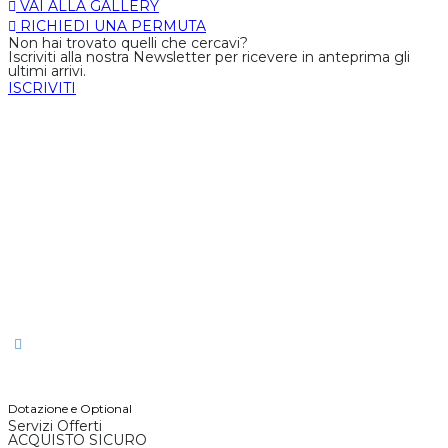
VAI ALLA GALLERY
RICHIEDI UNA PERMUTA
Non hai trovato quelli che cercavi?
Iscriviti alla nostra Newsletter per ricevere in anteprima gli
ultimi arrivi.
ISCRIVITI
89
Consumo Medio
n/d
n/
Chilometri
987
Immatricolazione
Consumo
Consumo
Cilindrata
n/d
n/d
1797 cc
Urbano
Extraurbano
Numero
Potenza
n/d
n/d
Monovolu
Proprietari
Carrozzeria
Trazione
Cambio
Diesel
n/d
Manuale
Carburante
Classe
Colore Esterni
Colore Interni
Euro5
n/d
Allestimento
Posti
Porte
n/d
5
4/5
Interni
Dotazione e Optional
Servizi Offerti
ACQUISTO SICURO