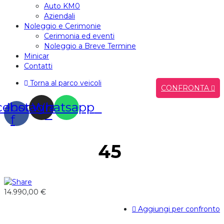
Auto KM0
Aziendali
Noleggio e Cerimonie
Cerimonia ed eventi
Noleggio a Breve Termine
Minicar
Contatti
Torna al parco veicoli
CONFRONTA
cebook-
Instagram
Whatsapp
f
45
14.990,00 €
Aggiungi per confronto