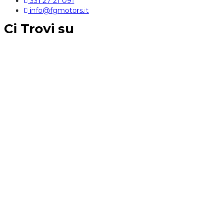
331 27 21 091
info@fgmotors.it
Ci Trovi su