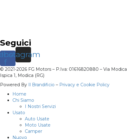
Seguici
ebook-
Instagram
f
© 2021-2026 FG Motors – P.Iva: 01616820880 – Via Modica
Ispica 1, Modica (RG)
Powered By
Il Brandificio
–
Privacy e Cookie Policy
Home
Chi Siamo
I Nostri Servizi
Usato
Auto Usate
Moto Usate
Camper
Nuovo