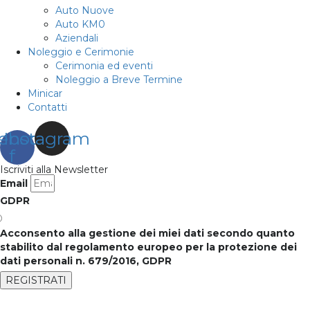
Auto Nuove
Auto KM0
Aziendali
Noleggio e Cerimonie
Cerimonia ed eventi
Noleggio a Breve Termine
Minicar
Contatti
ebook-
Instagram
f
Iscriviti alla Newsletter
Email
GDPR
Acconsento alla gestione dei miei dati secondo quanto
stabilito dal regolamento europeo per la protezione dei
dati personali n. 679/2016, GDPR
REGISTRATI