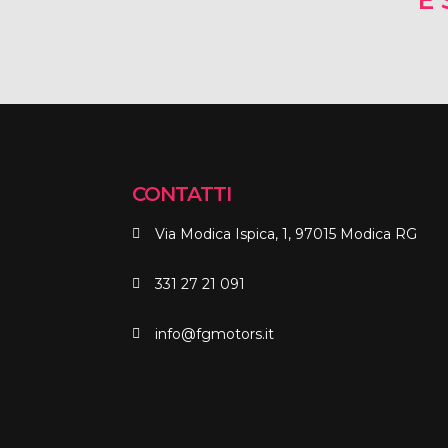
E 
CONTATTI
Via Modica Ispica, 1, 97015 Modica RG
331 27 21 091
info@fgmotors.it