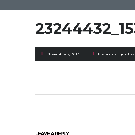
23244432_15
Novembre 8, 2017
Postato da:
fgmotors
LEAVE A REPLY