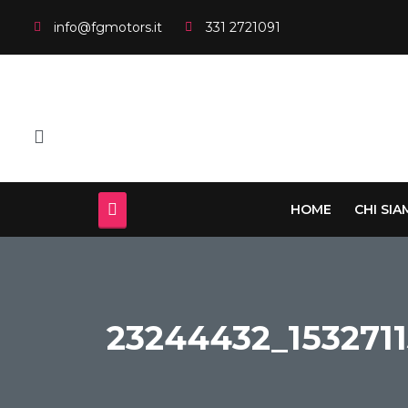
info@fgmotors.it
331 2721091
HOME
CHI SI
23244432_153271