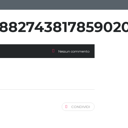
788274381785902
Nessun commento
CONDIVIDI