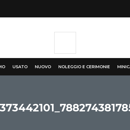
AMO
USATO
NUOVO
NOLEGGIO E CERIMONIE
MINI
1373442101_7882743817