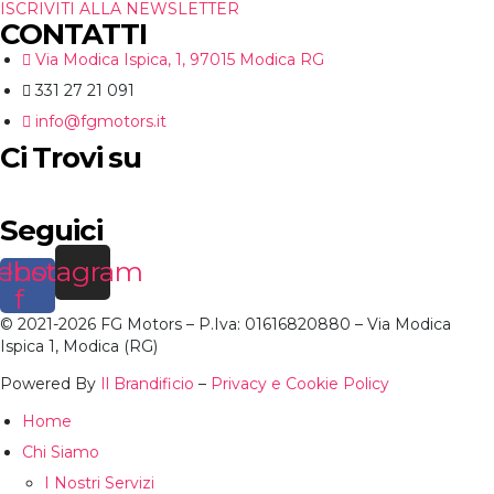
ISCRIVITI ALLA NEWSLETTER
CONTATTI
Via Modica Ispica, 1, 97015 Modica RG
331 27 21 091
info@fgmotors.it
Ci Trovi su
Seguici
ebook-
Instagram
f
© 2021-2026 FG Motors – P.Iva: 01616820880 – Via Modica
Ispica 1, Modica (RG)
Powered By
Il Brandificio
–
Privacy e Cookie Policy
Home
Chi Siamo
I Nostri Servizi