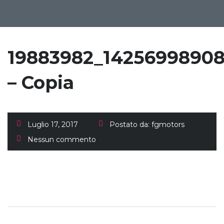
19883982_1425699890
– Copia
Luglio 17, 2017
Postato da:
fgmotors
Nessun commento