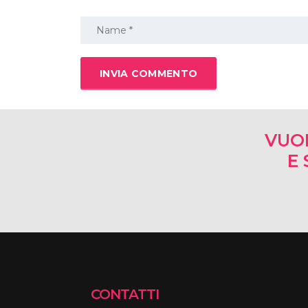
VUO
E 
CONTATTI