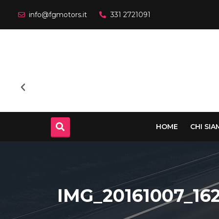
info@fgmotors.it
331 2721091
HOME
CHI SI
IMG_20161007_16