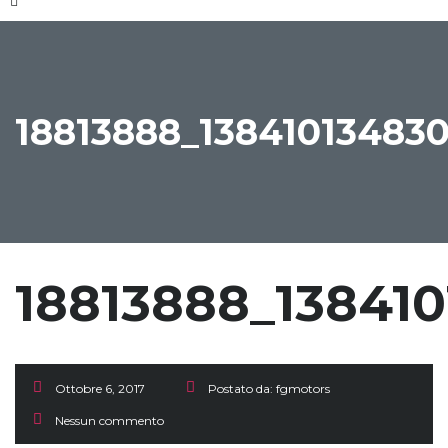
18813888_1384101348
18813888_13841
Ottobre 6, 2017
Postato da:
fgmotors
Nessun commento