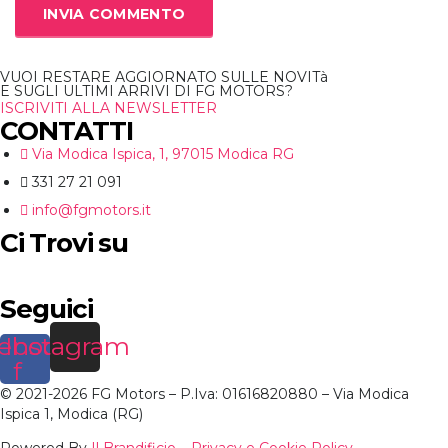
VUOI RESTARE AGGIORNATO SULLE NOVITà
E SUGLI ULTIMI ARRIVI DI FG MOTORS?
ISCRIVITI ALLA NEWSLETTER
CONTATTI
Via Modica Ispica, 1, 97015 Modica RG
331 27 21 091
info@fgmotors.it
Ci Trovi su
Seguici
ebook-
Instagram
f
© 2021-2026 FG Motors – P.Iva: 01616820880 – Via Modica
Ispica 1, Modica (RG)