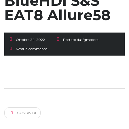
BlueHDi S&S
EAT8 Allure58
Ottobre 24, 2022
Postato da:
fgmotors
Nessun commento
CONDIVIDI