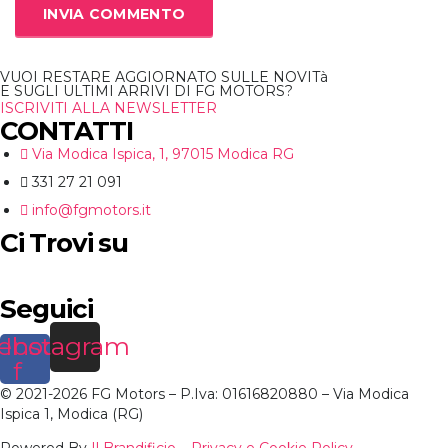
VUOI RESTARE AGGIORNATO SULLE NOVITà
E SUGLI ULTIMI ARRIVI DI FG MOTORS?
ISCRIVITI ALLA NEWSLETTER
CONTATTI
Via Modica Ispica, 1, 97015 Modica RG
331 27 21 091
info@fgmotors.it
Ci Trovi su
Seguici
ebook-
Instagram
f
© 2021-2026 FG Motors – P.Iva: 01616820880 – Via Modica
Ispica 1, Modica (RG)