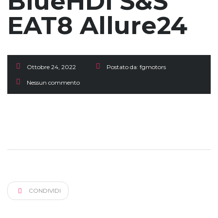
BlueHDi S&S
EAT8 Allure24
Ottobre 24, 2022
Postato da:
fgmotors
Nessun commento
CONDIVIDI