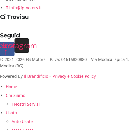
info@fgmotors.it
Ci Trovi su
Seguici
ebook-
Instagram
f
© 2021-2026 FG Motors – P.Iva: 01616820880 – Via Modica Ispica 1,
Modica (RG)
Powered By
Il Brandificio
–
Privacy e Cookie Policy
Home
Chi Siamo
I Nostri Servizi
Usato
Auto Usate