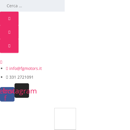
info@fgmotors.it
331 2721091
ebook-
Instagram
f