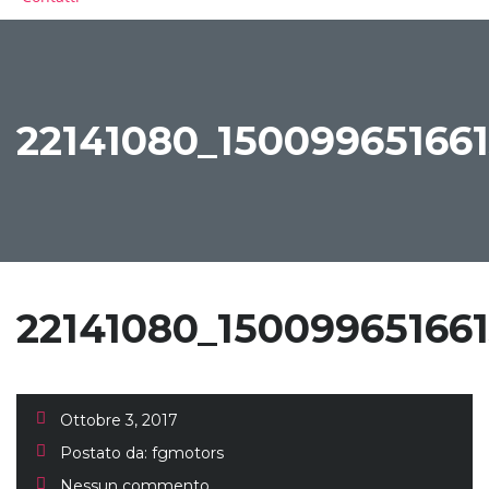
CONFRONTA
22141080_15009965166
22141080_15009965166
Ottobre 3, 2017
Postato da:
fgmotors
Nessun commento