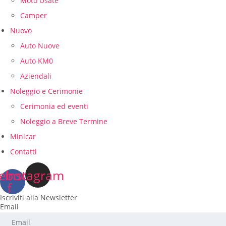
Moto Usate
Camper
Nuovo
Auto Nuove
Auto KM0
Aziendali
Noleggio e Cerimonie
Cerimonia ed eventi
Noleggio a Breve Termine
Minicar
Contatti
ebook-
Instagram
f
Iscriviti alla Newsletter
Email