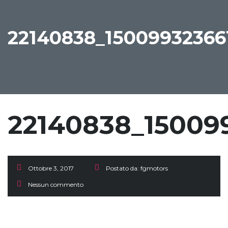
22140838_15009932366
22140838_15009
Ottobre 3, 2017
Postato da:
fgmotors
Nessun commento