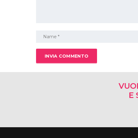
VUO
E 