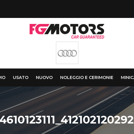
AMO
USATO
NUOVO
NOLEGGIO E CERIMONIE
MINI
4610123111_41210212029