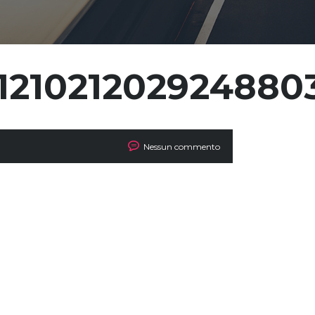
4121021202924880
Nessun commento