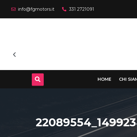
info@fgmotors.it
331 2721091
HOME
CHI SI
22089554_149923