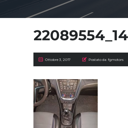
22089554_14
Ottobre 3, 2017
Postato da:
fgmotors