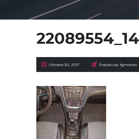
22089554_14
Ottobre 30, 2017
Postato da:
fgmotors