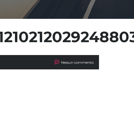
4121021202924880
Nessun commento