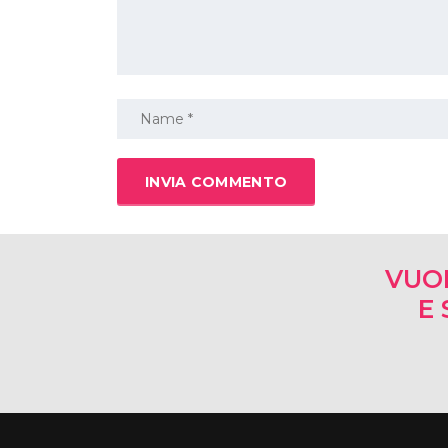
VUO
E 