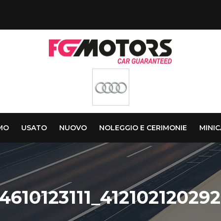
AMO
USATO
NUOVO
NOLEGGIO E CERIMONIE
MINI
4610123111_41210212029