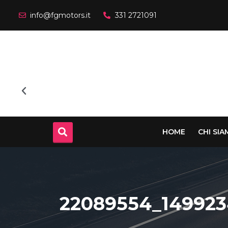
info@fgmotors.it
331 2721091
HOME
CHI SI
22089554_149923