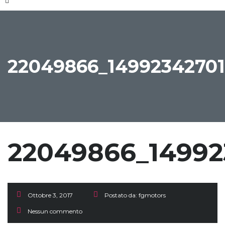
22049866_14992342701
22049866_14992
Ottobre 3, 2017
Postato da:
fgmotors
Nessun commento