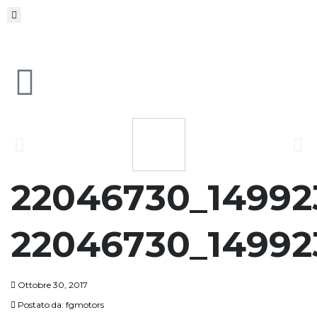
22046730_14992
22046730_14992
Ottobre 30, 2017
Postato da:
fgmotors