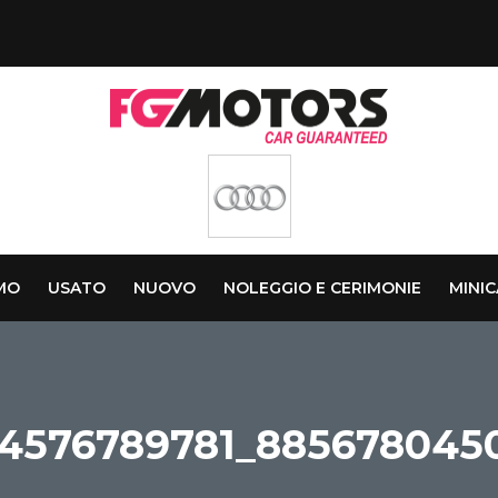
AMO
USATO
NUOVO
NOLEGGIO E CERIMONIE
MINI
4576789781_885678045