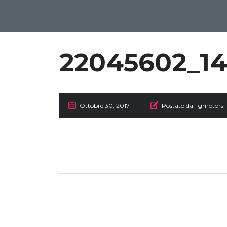
22045602_1
Ottobre 30, 2017
Postato da:
fgmotors