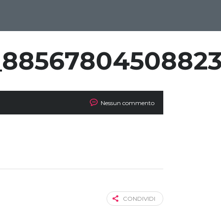
_88567804508823
Nessun commento
CONDIVIDI