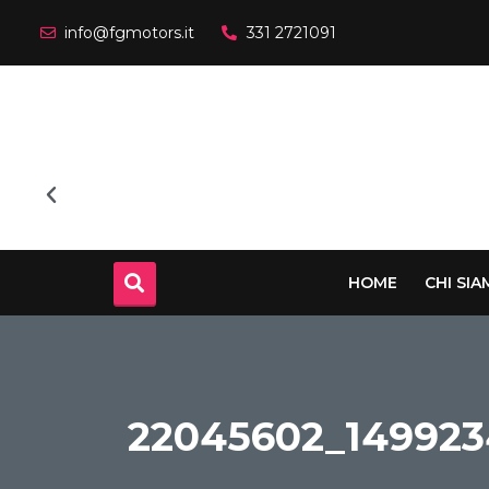
info@fgmotors.it
331 2721091
HOME
CHI SI
22045602_149923