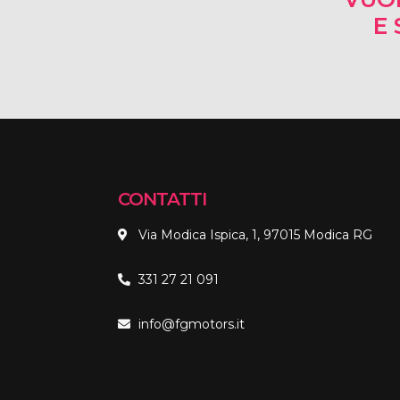
E 
CONTATTI
Via Modica Ispica, 1, 97015 Modica RG
331 27 21 091
info@fgmotors.it