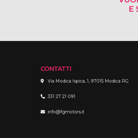
E 
CONTATTI
Via Modica Ispica, 1, 97015 Modica RG
331 27 21 091
info@fgmotors.it