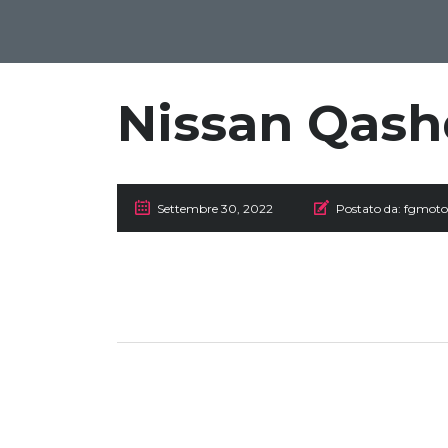
Nissan Qash
Settembre 30, 2022
Postato da:
fgmoto