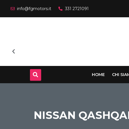
info@fgmotors.it
331 2721091
HOME
CHI SI
NISSAN QASHQAI