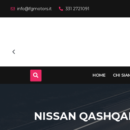
info@fgmotors.it
331 2721091
HOME
CHI SI
NISSAN QASHQAI