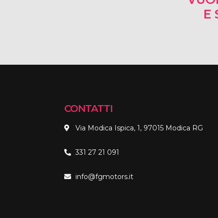
E 
CONTATTI
Via Modica Ispica, 1, 97015 Modica RG
331 27 21 091
info@fgmotors.it