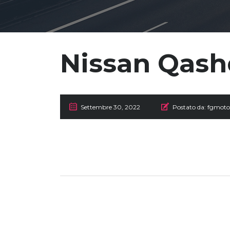
Nissan Qash
Settembre 30, 2022
Postato da:
fgmoto