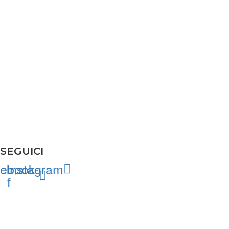
SEGUICI
ebook-
Instagram
f