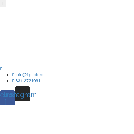
info@fgmotors.it
331 2721091
ebook-
Instagram
f