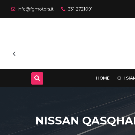
info@fgmotors.it
331 2721091
HOME
CHI SI
NISSAN QASQHAI