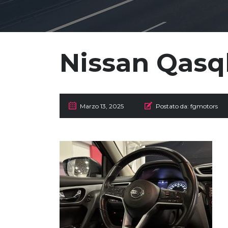
Nissan Qasq
Marzo 13, 2025
Postato da:
fgmotors