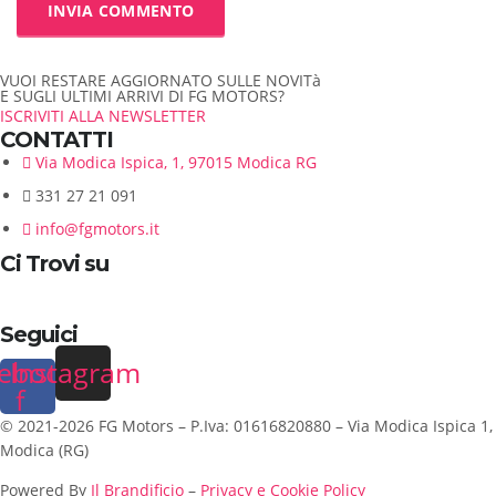
VUOI RESTARE AGGIORNATO SULLE NOVITà
E SUGLI ULTIMI ARRIVI DI FG MOTORS?
ISCRIVITI ALLA NEWSLETTER
CONTATTI
Via Modica Ispica, 1, 97015 Modica RG
331 27 21 091
info@fgmotors.it
Ci Trovi su
Seguici
ebook-
Instagram
f
© 2021-2026 FG Motors – P.Iva: 01616820880 – Via Modica Ispica 1,
Modica (RG)
Powered By
Il Brandificio
–
Privacy e Cookie Policy