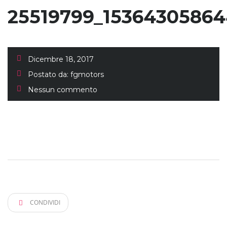
25519799_1536430586
Dicembre 18, 2017
Postato da:
fgmotors
Nessun commento
CONDIVIDI