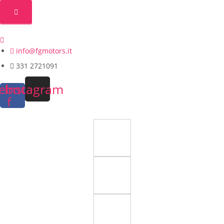
info@fgmotors.it
331 2721091
ebook-
Instagram
f