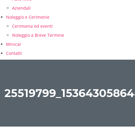
Aziendali
Noleggio e Cerimonie
Cerimonia ed eventi
Noleggio a Breve Termine
Minicar
Contatti
CONFRONTA
25519799_1536430586