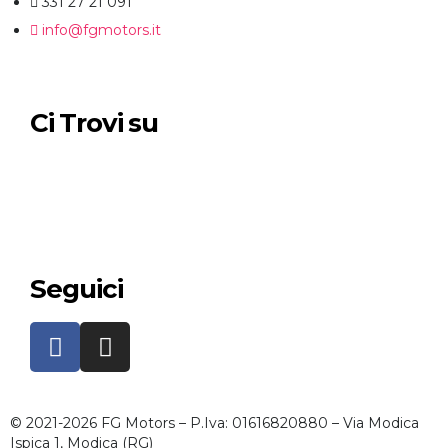
331 27 21 091
info@fgmotors.it
Ci Trovi su
Seguici
© 2021-2026 FG Motors – P.Iva: 01616820880 – Via Modica
Ispica 1, Modica (RG)