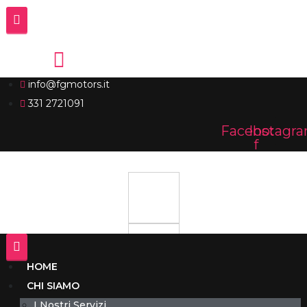
info@fgmotors.it
331 2721091
Facebook-
Instagr
f
HOME
CHI SIAMO
I Nostri Servizi