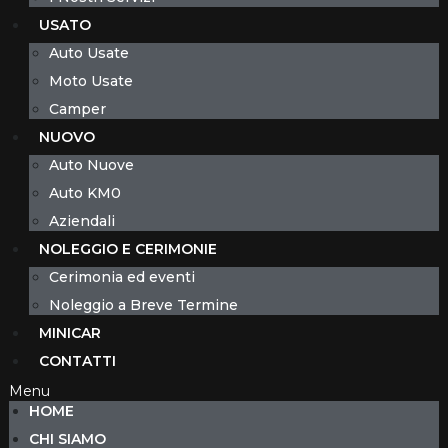
USATO
Auto Usate
Moto Usate
Camper
NUOVO
Auto Nuove
Auto KM0
Aziendali
NOLEGGIO E CERIMONIE
Cerimonia ed eventi
Noleggio a Breve Termine
MINICAR
CONTATTI
Menu
HOME
CHI SIAMO