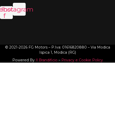
ebook-
Instagram
f
© 2021-2026 FG Motors – P.Iva: 01616820880 – Via Modica
Ispica 1, Modica (RG)
Powered By
Il Brandificio
–
Privacy e Cookie Policy