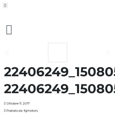
22406249_15080
22406249_15080
Ottobre 11, 2017
Postato da:
fgmotors