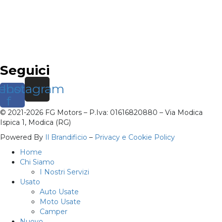
Seguici
ebook-
Instagram
f
© 2021-2026 FG Motors – P.Iva: 01616820880 – Via Modica
Ispica 1, Modica (RG)
Powered By
Il Brandificio
–
Privacy e Cookie Policy
Home
Chi Siamo
I Nostri Servizi
Usato
Auto Usate
Moto Usate
Camper
Nuovo