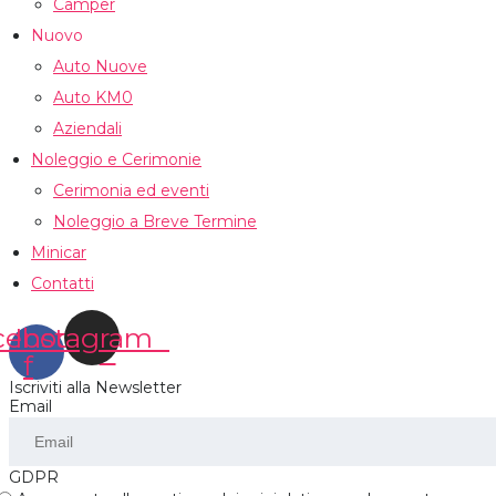
Camper
Nuovo
Auto Nuove
Auto KM0
Aziendali
Noleggio e Cerimonie
Cerimonia ed eventi
Noleggio a Breve Termine
Minicar
Contatti
cebook-
Instagram
f
Iscriviti alla Newsletter
Email
GDPR