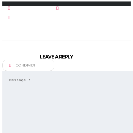
Dicembre 9, 2017
Postato da:
fgmotors
Nessun commento
LEAVE A REPLY
CONDIVIDI