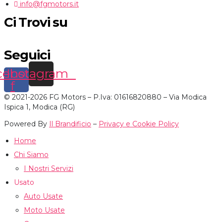
info@fgmotors.it
Ci Trovi su
Seguici
cebook-
Instagram
f
© 2021-2026 FG Motors – P.Iva: 01616820880 – Via Modica
Ispica 1, Modica (RG)
Powered By
Il Brandificio
–
Privacy e Cookie Policy
Home
Chi Siamo
I Nostri Servizi
Usato
Auto Usate
Moto Usate