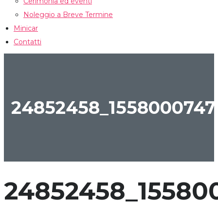
Cerimonia ed eventi
Noleggio a Breve Termine
Minicar
Contatti
CONFRONTA
24852458_1558000747
24852458_15580