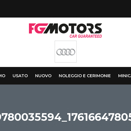
AMO
USATO
NUOVO
NOLEGGIO E CERIMONIE
MINI
9780035594_1761664780