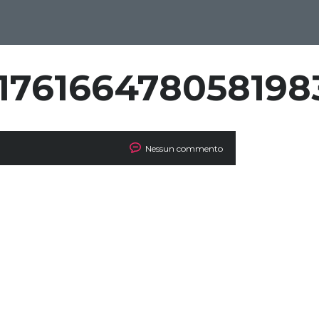
176166478058198
Nessun commento