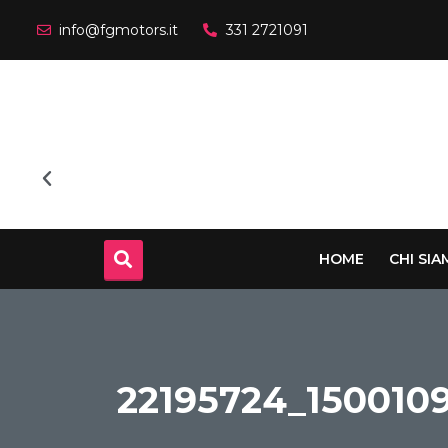
info@fgmotors.it
331 2721091
HOME
CHI SI
22195724_150010