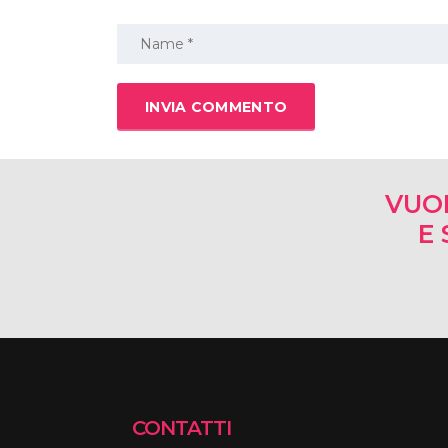
VUO
E 
CONTATTI