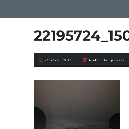
22195724_15
Ottobre 5, 2017
Postato da:
fgmotors