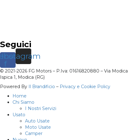
Seguici
ebook-
Instagram
f
© 2021-2026 FG Motors – P.Iva: 01616820880 – Via Modica
Ispica 1, Modica (RG)
Powered By
Il Brandificio
–
Privacy e Cookie Policy
Home
Chi Siamo
I Nostri Servizi
Usato
Auto Usate
Moto Usate
Camper
Nuovo