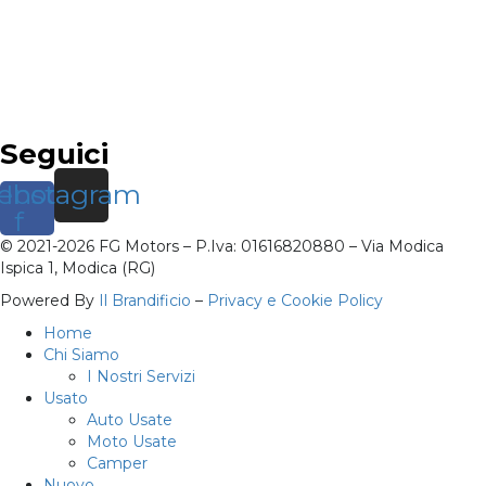
Seguici
ebook-
Instagram
f
© 2021-2026 FG Motors – P.Iva: 01616820880 – Via Modica
Ispica 1, Modica (RG)
Powered By
Il Brandificio
–
Privacy e Cookie Policy
Home
Chi Siamo
I Nostri Servizi
Usato
Auto Usate
Moto Usate
Camper
Nuovo