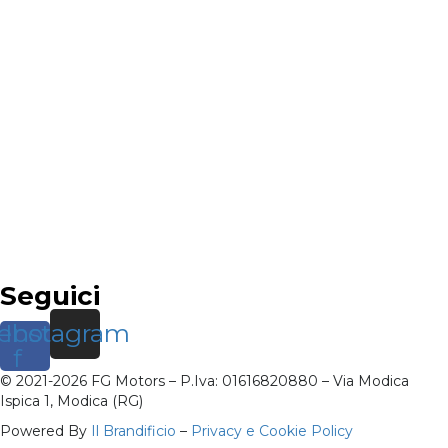
Seguici
ebook-
Instagram
f
© 2021-2026 FG Motors – P.Iva: 01616820880 – Via Modica
Ispica 1, Modica (RG)
Powered By
Il Brandificio
–
Privacy e Cookie Policy