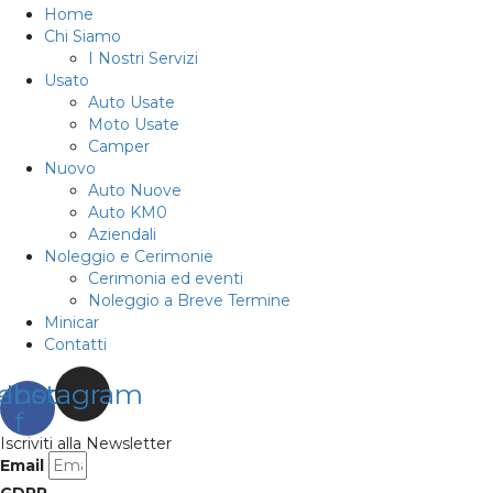
Home
Chi Siamo
I Nostri Servizi
Usato
Auto Usate
Moto Usate
Camper
Nuovo
Auto Nuove
Auto KM0
Aziendali
Noleggio e Cerimonie
Cerimonia ed eventi
Noleggio a Breve Termine
Minicar
Contatti
ebook-
Instagram
f
Iscriviti alla Newsletter
Email
GDPR