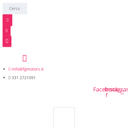
info@fgmotors.it
331 2721091
Facebook-
Instagr
f