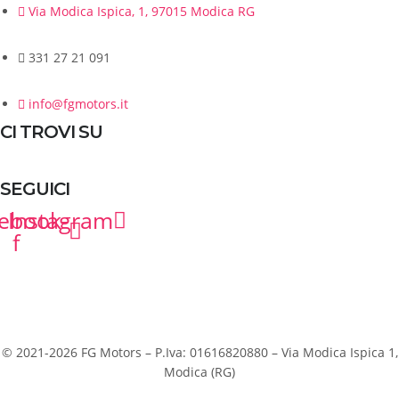
Via Modica Ispica, 1, 97015 Modica RG
331 27 21 091
info@fgmotors.it
CI TROVI SU
SEGUICI
ebook-
Instagram
f
© 2021-2026 FG Motors – P.Iva: 01616820880 – Via Modica Ispica 1,
Modica (RG)