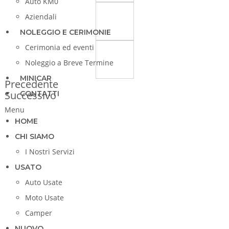
Auto KM0
Aziendali
NOLEGGIO E CERIMONIE
Cerimonia ed eventi
Noleggio a Breve Termine
MINICAR
Precedente
Successivo
CONTATTI
Menu
HOME
CHI SIAMO
I Nostri Servizi
USATO
Auto Usate
Moto Usate
Camper
NUOVO