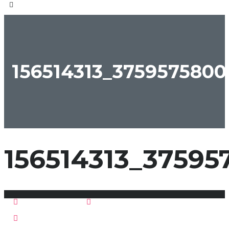
156514313_3759575800
156514313_37595
Marzo 6, 2021
Postato da:
fgmotors
Nessun commento