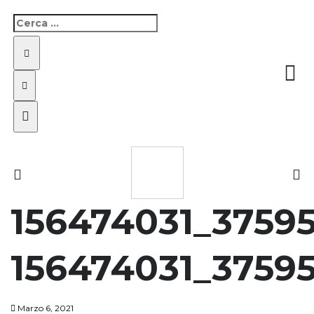
156474031_3759
156474031_3759
Marzo 6, 2021