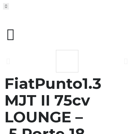
FiatPunto1.3
MJT II 75cv
LOUNGE –
5 Porte 18