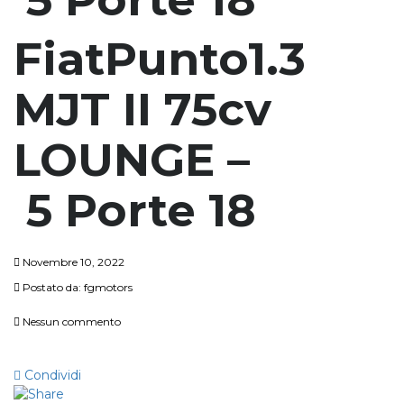
FiatPunto1.3
MJT II 75cv
LOUNGE –
5 Porte 18
Novembre 10, 2022
Postato da:
fgmotors
Nessun commento
Condividi