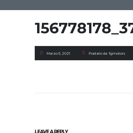
156778178_3
Marzo 5, 2021
Postato da:
fgmotors
LEAVE A REPLY