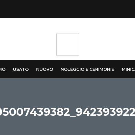
AMO
USATO
NUOVO
NOLEGGIO E CERIMONIE
MINI
05007439382_942393922