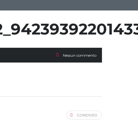
_9423939220143
Nessun commento
CONDIVIDI