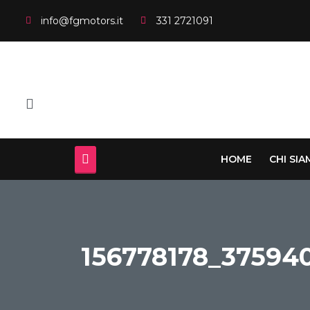
info@fgmotors.it
331 2721091
HOME
CHI SI
156778178_37594