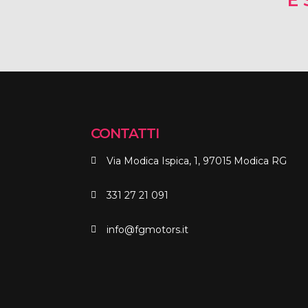
E 
CONTATTI
Via Modica Ispica, 1, 97015 Modica RG
331 27 21 091
info@fgmotors.it