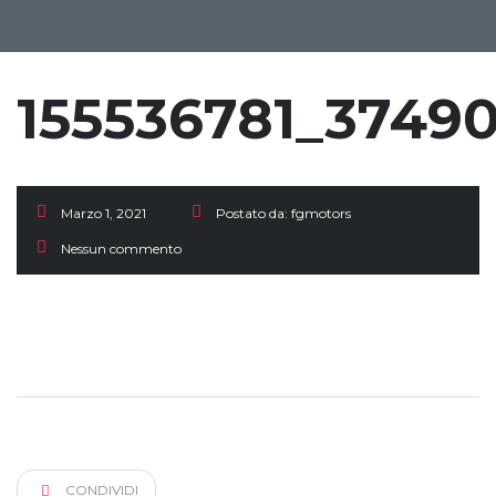
155536781_37490
Marzo 1, 2021
Postato da:
fgmotors
Nessun commento
CONDIVIDI