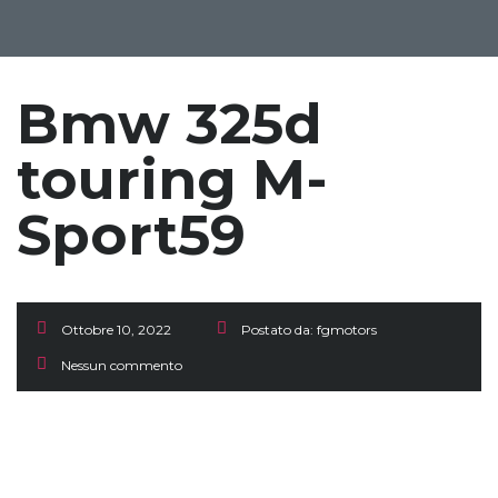
Bmw 325d
touring M-
Sport59
Ottobre 10, 2022
Postato da:
fgmotors
Nessun commento