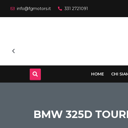
info@fgmotors.it
331 2721091
HOME
CHI SI
BMW 325D TOUR