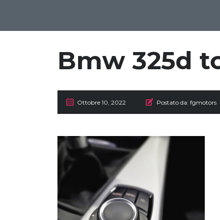
Bmw 325d to
Ottobre 10, 2022
Postato da:
fgmotors