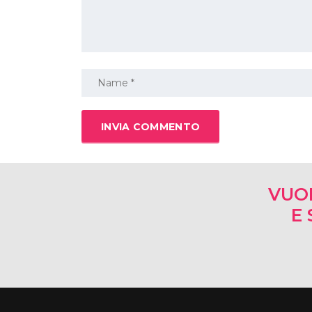
VUO
E 