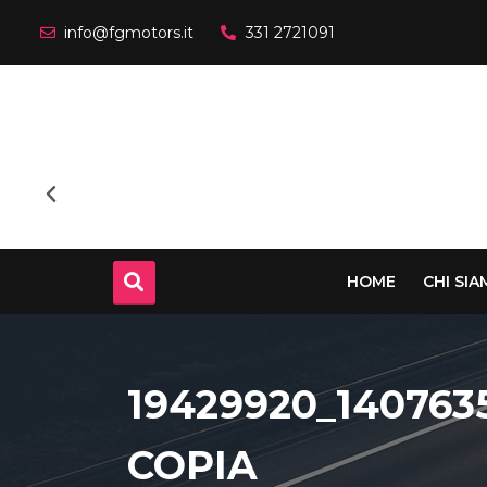
info@fgmotors.it
331 2721091
HOME
CHI SI
19429920_140763
COPIA