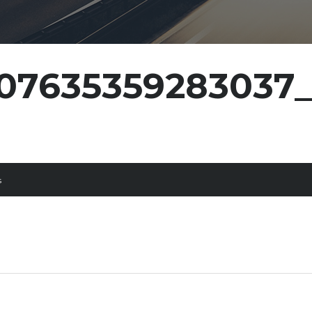
407635359283037
s