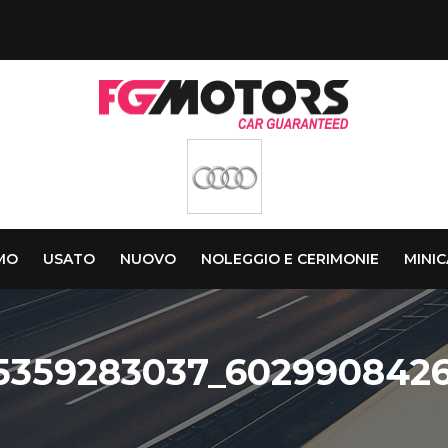
AMO
USATO
NUOVO
NOLEGGIO E CERIMONIE
MINI
5359283037_6029908426