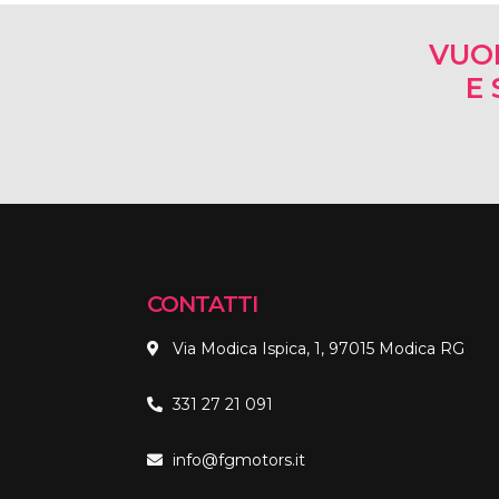
VUO
E 
CONTATTI
Via Modica Ispica, 1, 97015 Modica RG
331 27 21 091
info@fgmotors.it