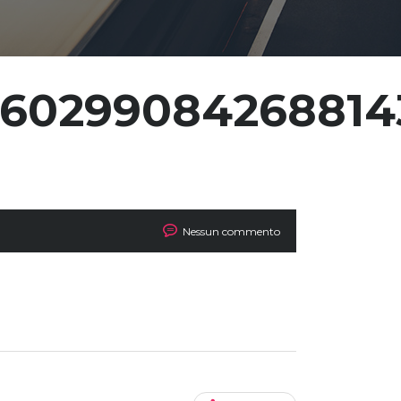
_60299084268814
Nessun commento