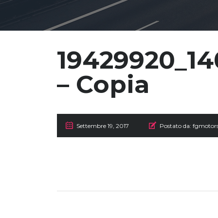
19429920_1
– Copia
Settembre 19, 2017
Postato da:
fgmotor