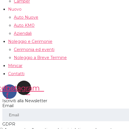
Camper
Nuovo
Auto Nuove
Auto KM0
Aziendali
Noleggio e Cerimonie
Cerimonia ed eventi
Noleggio a Breve Termine
Minicar
Contatti
cebook-
Instagram
f
Iscriviti alla Newsletter
Email
GDPR