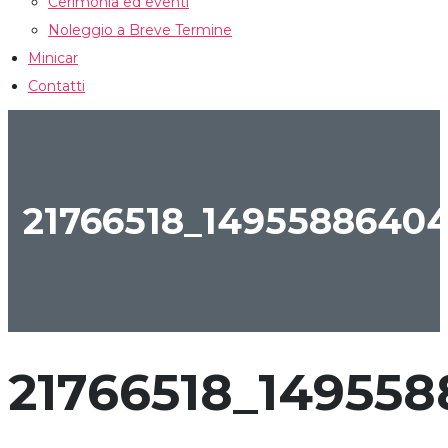
Cerimonia ed eventi
Noleggio a Breve Termine
Minicar
Contatti
CONFRONTA
21766518_1495588640
21766518_14955