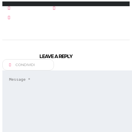
Ottobre 3, 2017
Postato da:
fgmotors
Nessun commento
LEAVE A REPLY
CONDIVIDI