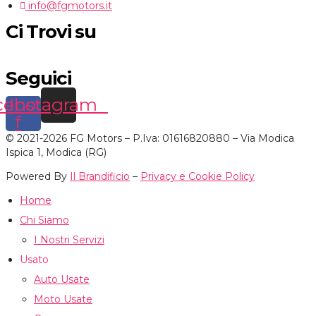
info@fgmotors.it
Ci Trovi su
Seguici
cebook-
Instagram
f
© 2021-2026 FG Motors – P.Iva: 01616820880 – Via Modica
Ispica 1, Modica (RG)
Powered By
Il Brandificio
–
Privacy e Cookie Policy
Home
Chi Siamo
I Nostri Servizi
Usato
Auto Usate
Moto Usate