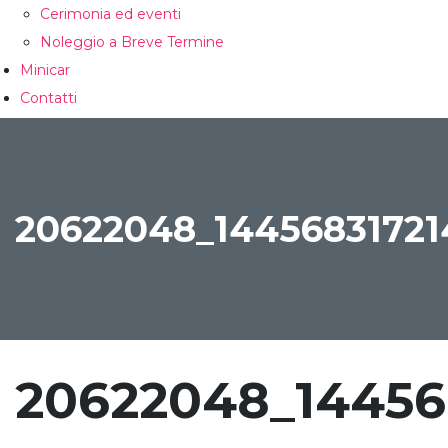
Cerimonia ed eventi
Noleggio a Breve Termine
Minicar
Contatti
CONFRONTA
20622048_1445683172
20622048_14456