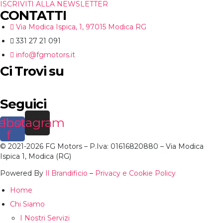
ISCRIVITI ALLA NEWSLETTER
CONTATTI
Via Modica Ispica, 1, 97015 Modica RG
331 27 21 091
info@fgmotors.it
Ci Trovi su
Seguici
ebook-
Instagram
f
© 2021-2026 FG Motors – P.Iva: 01616820880 – Via Modica
Ispica 1, Modica (RG)
Powered By
Il Brandificio
–
Privacy e Cookie Policy
Home
Chi Siamo
I Nostri Servizi