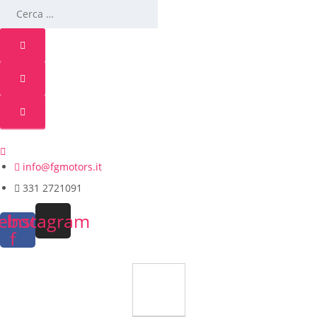
info@fgmotors.it
331 2721091
ebook-
Instagram
f