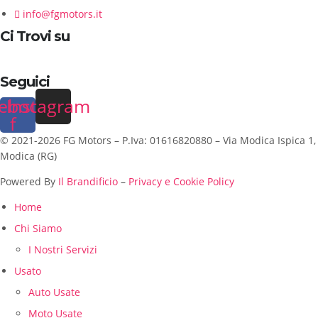
info@fgmotors.it
Ci Trovi su
Seguici
ebook-
Instagram
f
© 2021-2026 FG Motors – P.Iva: 01616820880 – Via Modica Ispica 1,
Modica (RG)
Powered By
Il Brandificio
–
Privacy e Cookie Policy
Home
Chi Siamo
I Nostri Servizi
Usato
Auto Usate
Moto Usate