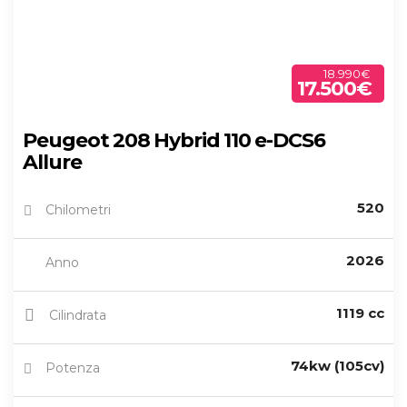
18.990€
17.500€
Peugeot 208 Hybrid 110 e-DCS6
Allure
520
Chilometri
2026
Anno
1119 cc
Cilindrata
74kw (105cv)
Potenza