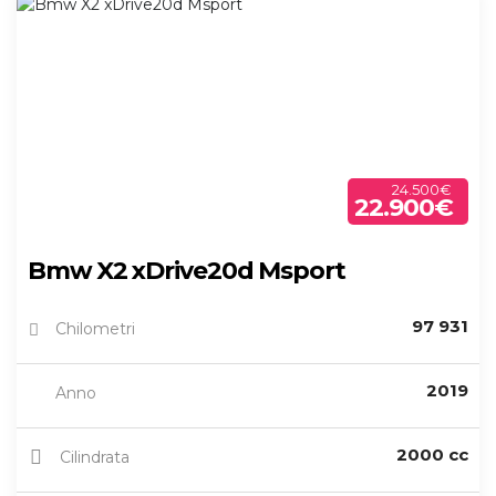
24.500€
22.900€
Bmw X2 xDrive20d Msport
97 931
Chilometri
2019
Anno
2000 cc
Cilindrata