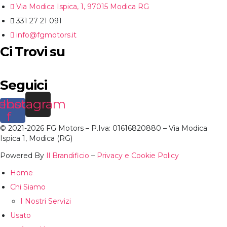
Via Modica Ispica, 1, 97015 Modica RG
331 27 21 091
info@fgmotors.it
Ci Trovi su
Seguici
ebook-
Instagram
f
© 2021-2026 FG Motors – P.Iva: 01616820880 – Via Modica
Ispica 1, Modica (RG)
Powered By
Il Brandificio
–
Privacy e Cookie Policy
Home
Chi Siamo
I Nostri Servizi
Usato