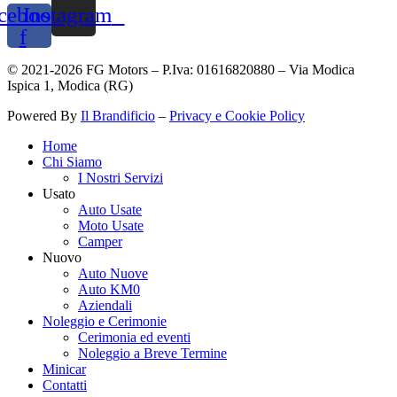
cebook-
Instagram
f
© 2021-2026 FG Motors – P.Iva: 01616820880 – Via Modica
Ispica 1, Modica (RG)
Powered By
Il Brandificio
–
Privacy e Cookie Policy
Home
Chi Siamo
I Nostri Servizi
Usato
Auto Usate
Moto Usate
Camper
Nuovo
Auto Nuove
Auto KM0
Aziendali
Noleggio e Cerimonie
Cerimonia ed eventi
Noleggio a Breve Termine
Minicar
Contatti