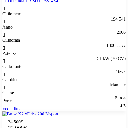
Fiat Panda 1.3 MJT 16V 4×4
Chilometri
194 541
Anno
2006
Cilindrata
1300 cc cc
Potenza
51 kW (70 CV)
Carburante
Diesel
Cambio
Manuale
Classe
Euro4
Porte
4/5
Vedi altro
24.500€
22.900€