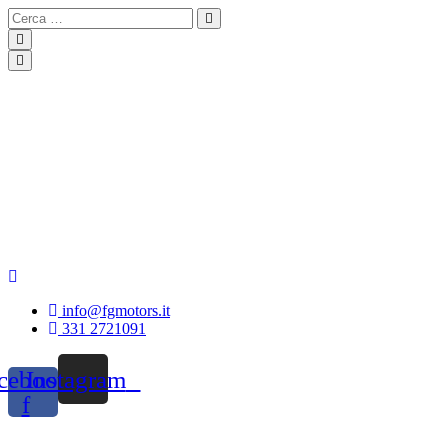
info@fgmotors.it
331 2721091
cebook-
Instagram
f