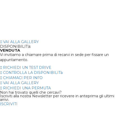
VAI ALLA GALLERY
DISPONIBILITà:
VENDUTA
Vi invitiamo a chiamare prima di recarvi in sede per fissare un
appuntamento.
RICHIEDI UN TEST DRIVE
CONTROLLA LA DISPONIBILITà
CHIAMACI PER INFO
VAI ALLA GALLERY
RICHIEDI UNA PERMUTA
Non hai trovato quelli che cercavi?
Iscriviti alla nostra Newsletter per ricevere in anteprima gli ultimi
arrivi.
ISCRIVITI
Consumo Medio
137 138
06/2014
13,7
Chilometri
Immatricolazione