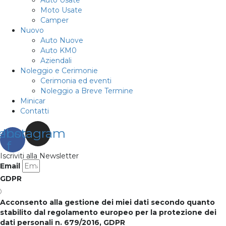
Moto Usate
Camper
Nuovo
Auto Nuove
Auto KM0
Aziendali
Noleggio e Cerimonie
Cerimonia ed eventi
Noleggio a Breve Termine
Minicar
Contatti
ebook-
Instagram
f
Iscriviti alla Newsletter
Email
GDPR
Acconsento alla gestione dei miei dati secondo quanto
stabilito dal regolamento europeo per la protezione dei
dati personali n. 679/2016, GDPR