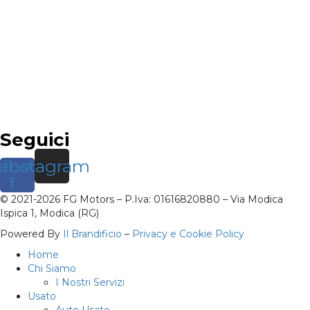
Seguici
ebook-
Instagram
f
© 2021-2026 FG Motors – P.Iva: 01616820880 – Via Modica
Ispica 1, Modica (RG)
Powered By
Il Brandificio
–
Privacy e Cookie Policy
Home
Chi Siamo
I Nostri Servizi
Usato
Auto Usate