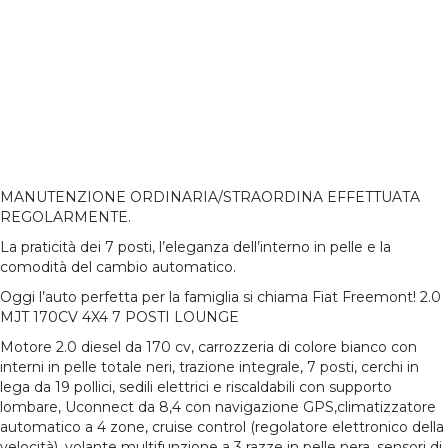
Consumo
Consumo
Cilindrata
n/d
n/d
2.0 cc
Urbano
Extraurbano
125 KW
Numero Proprietari
Carrozzeria
2
Suv
Potenza
(170CV)
Carburante
Trazione
Diesel
AWD
Automatico/sequ
Cambio
Classe
Colore Esterni
Colore Interni
Euro 5B
Bianco
Nero
Allestimento
Pelle
Posti
Porte
7
4/5
Interni
Totale
MANUTENZIONE ORDINARIA/STRAORDINA EFFETTUATA
REGOLARMENTE.
La praticità dei 7 posti, l’eleganza dell’interno in pelle e la
comodità del cambio automatico.
Oggi l’auto perfetta per la famiglia si chiama Fiat Freemont! 2.0
MJT 170CV 4X4 7 POSTI LOUNGE
Motore 2.0 diesel da 170 cv, carrozzeria di colore bianco con
interni in pelle totale neri, trazione integrale, 7 posti, cerchi in
lega da 19 pollici, sedili elettrici e riscaldabili con supporto
lombare, Uconnect da 8,4 con navigazione GPS,climatizzatore
automatico a 4 zone, cruise control (regolatore elettronico della
velocità), volante multifunzione a 3 razze in pelle nera, sensori di