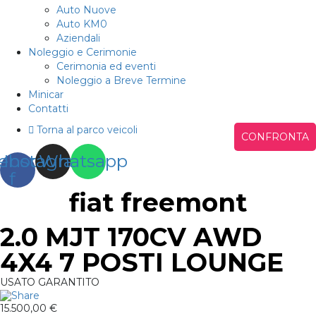
Auto Nuove
Auto KM0
Aziendali
Noleggio e Cerimonie
Cerimonia ed eventi
Noleggio a Breve Termine
Minicar
Contatti
Torna al parco veicoli
CONFRONTA
ebook-
Instagram
Whatsapp
f
fiat
freemont
2.0 MJT 170CV AWD
4X4 7 POSTI LOUNGE
USATO GARANTITO
15.500,00 €