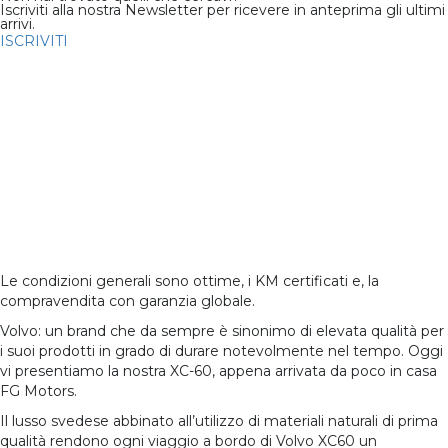
Iscriviti alla nostra Newsletter per ricevere in anteprima gli ultimi
arrivi.
ISCRIVITI
130
Consumo Medio
01/2015
18,2 
Chilometri
740
Immatricolazione
Consumo
Consumo
12,2
21,3
Cilindrata
2.0 cc
Urbano
km/l
Extraurbano
km/l
120 kW
Numero Proprietari
Carrozzeria
2
Suv
Potenza
(163 CV)
Carburante
Trazione
Diesel
AWD
Automatico/seque
Cambio
Classe
Colore Esterni
Colore Interni
Euro 5B
Argento
Nero
Allestimento
Pelle
Posti
Porte
5
4/5
Interni
Totale
Le condizioni generali sono ottime, i KM certificati e, la
compravendita con garanzia globale.
Volvo: un brand che da sempre è sinonimo di elevata qualità per
i suoi prodotti in grado di durare notevolmente nel tempo. Oggi
vi presentiamo la nostra XC-60, appena arrivata da poco in casa
FG Motors.
Il lusso svedese abbinato all’utilizzo di materiali naturali di prima
qualità rendono ogni viaggio a bordo di Volvo XC60 un