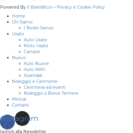
Powered By
Il Brandificio
–
Privacy e Cookie Policy
Home
Chi Siamo
I Nostri Servizi
Usato
Auto Usate
Moto Usate
Camper
Nuovo
Auto Nuove
Auto KM0
Aziendali
Noleggio e Cerimonie
Cerimonia ed eventi
Noleggio a Breve Termine
Minicar
Contatti
ebook-
Instagram
f
Iscriviti alla Newsletter