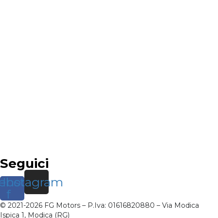
Seguici
ebook-
Instagram
f
© 2021-2026 FG Motors – P.Iva: 01616820880 – Via Modica
Ispica 1, Modica (RG)