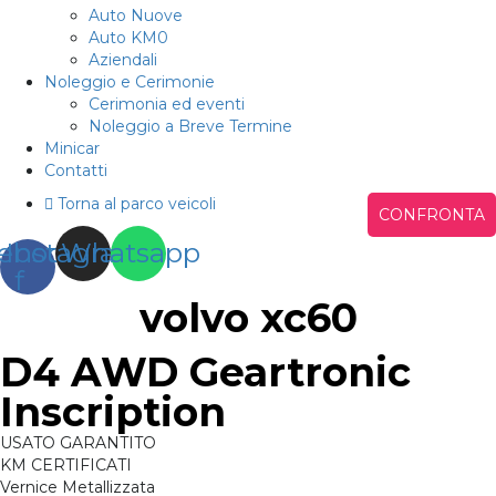
Auto Nuove
Auto KM0
Aziendali
Noleggio e Cerimonie
Cerimonia ed eventi
Noleggio a Breve Termine
Minicar
Contatti
Torna al parco veicoli
CONFRONTA
ebook-
Instagram
Whatsapp
f
volvo
xc60
D4 AWD Geartronic
Inscription
USATO GARANTITO
KM CERTIFICATI
Vernice Metallizzata