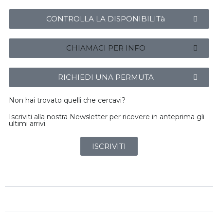
CONTROLLA LA DISPONIBILITà
CHIAMACI PER INFO
RICHIEDI UNA PERMUTA
Non hai trovato quelli che cercavi?
Iscriviti alla nostra Newsletter per ricevere in anteprima gli
ultimi arrivi.
ISCRIVITI
89 987
Chilometri
n/d
Immatricolazione