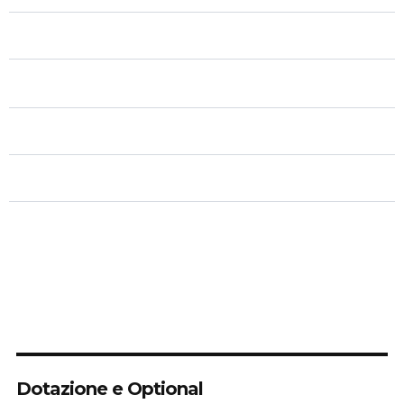
Automatico
Cambio
n/d
Classe
Colore Esterni
n/d
Colore Interni
n/d
Allestimento Interni
2
Posti
2/3
Porte
Dotazione e Optional