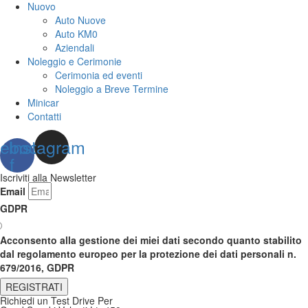
Nuovo
Auto Nuove
Auto KM0
Aziendali
Noleggio e Cerimonie
Cerimonia ed eventi
Noleggio a Breve Termine
Minicar
Contatti
ebook-
Instagram
f
Iscriviti alla Newsletter
Email
GDPR
Acconsento alla gestione dei miei dati secondo quanto stabilito
dal regolamento europeo per la protezione dei dati personali n.
679/2016, GDPR
REGISTRATI
Richiedi un Test Drive Per