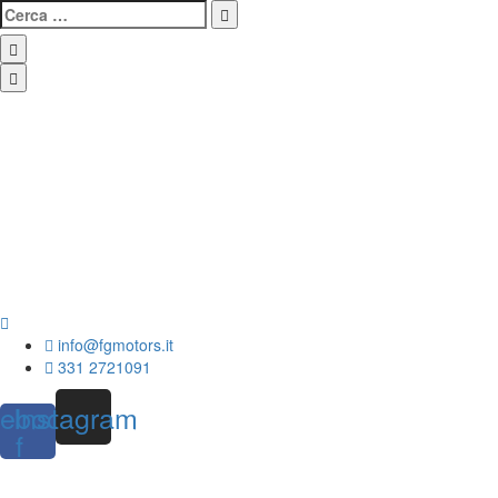
info@fgmotors.it
331 2721091
ebook-
Instagram
f