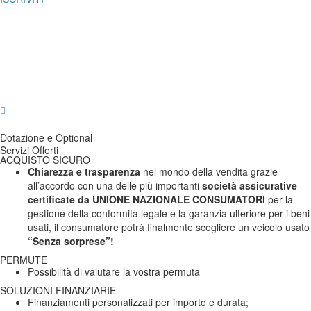
Consumo
Chilometri
3 196
Immatricolazione
n/d
n/d
Medio
Consumo
Consumo Urbano
n/d
n/d
Cilindrata
450 cc
Extraurbano
Potenza
n/d
Numero Proprietari
n/d
Carrozzeria
Quad
Carburante
Benzina
Trazione
n/d
Cambio
Manuale
Classe
Euro3
Colore Esterni
Giallo
Colore Interni
n/d
Allestimento
n/d
Posti
2
Porte
n/d
Interni
Dotazione e Optional
Servizi Offerti
ACQUISTO SICURO
Chiarezza e trasparenza
nel mondo della vendita grazie
all’accordo con una delle più importanti
società assicurative
certificate da UNIONE NAZIONALE CONSUMATORI
per la
gestione della conformità legale e la garanzia ulteriore per i beni
usati, il consumatore potrà finalmente scegliere un veicolo usato
“Senza sorprese”!
PERMUTE
Possibilità di valutare la vostra permuta
SOLUZIONI FINANZIARIE
Finanziamenti personalizzati per importo e durata;