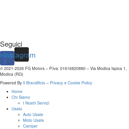
Seguici
ebook-
Instagram
f
© 2021-2026 FG Motors – P.Iva: 01616820880 – Via Modica Ispica 1,
Modica (RG)
Powered By
Il Brandificio
–
Privacy e Cookie Policy
Home
Chi Siamo
I Nostri Servizi
Usato
Auto Usate
Moto Usate
Camper