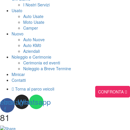
I Nostri Servizi
Usato
Auto Usate
Moto Usate
Camper
Nuovo
Auto Nuove
Auto KM0
Aziendali
Noleggio e Cerimonie
Cerimonia ed eventi
Noleggio a Breve Termine
Minicar
Contatti
Torna al parco veicoli
CONFRONTA
ebook-
Instagram
Whatsapp
f
81